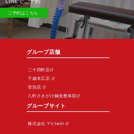
LINEでご予約
ご予約はこちら
グループ店舗
二十四軒店
千歳末広店
登別店
八軒さきがけ鍼灸整体院
グループサイト
株式会社 Y’s twin