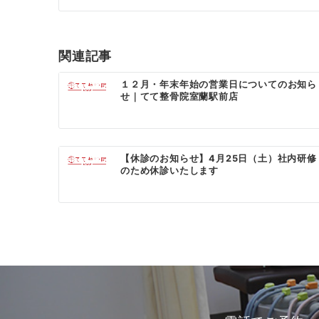
ナ
ビ
ゲ
関連記事
ー
１２月・年末年始の営業日についてのお知ら
せ｜てて整骨院室蘭駅前店
シ
ョ
ン
【休診のお知らせ】4月25日（土）社内研修
のため休診いたします